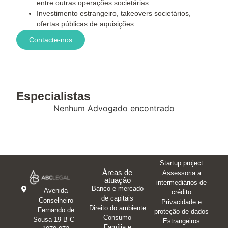
entre outras operações societárias.
Investimento estrangeiro, takeovers societários,
ofertas públicas de aquisições.
Contacte-nos
Especialistas
Nenhum Advogado encontrado
Startup project
Áreas de
Assessoria a
atuação
intermediários de
Banco e mercado
Avenida
crédito
de capitais
Conselheiro
Privacidade e
Direito do ambiente
Fernando de
proteção de dados
Consumo
Sousa 19 B-C
Estrangeiros
Família e