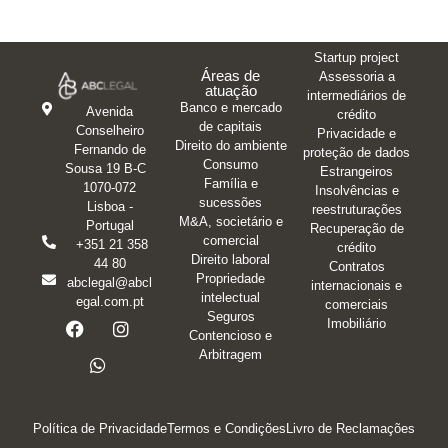
Startup project
Áreas de
Assessoria a
atuação
intermediários de
Banco e mercado
Avenida
crédito
de capitais
Conselheiro
Privacidade e
Direito do ambiente
Fernando de
proteção de dados
Consumo
Sousa 19 B-C
Estrangeiros
Família e
1070-072
Insolvências e
sucessões
Lisboa -
reestruturações
M&A, societário e
Portugal
Recuperação de
comercial
+351 21 358
crédito
Direito laboral
44 80
Contratos
Propriedade
abclegal@abcl
internacionais e
intelectual
egal.com.pt
comerciais
Seguros
Imobiliário
Contencioso e
Arbitragem
Política de Privacidade
Termos e Condições
Livro de Reclamações