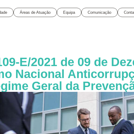
dade
Áreas de Atuação
Equipa
Comunicação
Conta
 109-E/2021 de 09 de De
mo Nacional Anticorrup
egime Geral da Prevenç