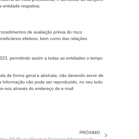
a entidade respetiva;
rocedimentos de avaliação prévia do risco
eneficiários efetivos, bem como das relações
023, permitindo assim a todas as entidades o tempo
tada de forma geral e abstrata, não devendo servir de
ta Informação não pode ser reproduzido, no seu todo
te-nos através do endereço de e-mail:
PRÓXIMO
ABC Legal – Sociedade de Advogados, SP, RL no “Quem é Quem na Advocacia de Negócios em Portugal” 2020/2021