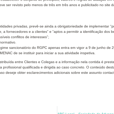
eve ser revisto pelo menos de três em três anos e publicitado no site d
ntidades privadas, prevê-se ainda a obrigatoriedade de implementar “p
 a fornecedores e a clientes” e “aptos a permitir a identificação dos b
síveis conflitos de interesses”;
normativo.
regime sancionatório do RGPC apenas entra em vigor a 9 de junho de 2
AC de se instituir para iniciar a sua atividade inspetiva.
stribuída entre Clientes e Colegas e a informação nela contida é pres
 profissional qualificada e dirigida ao caso concreto. O conteúdo des
aso deseje obter esclarecimentos adicionais sobre este assunto contac