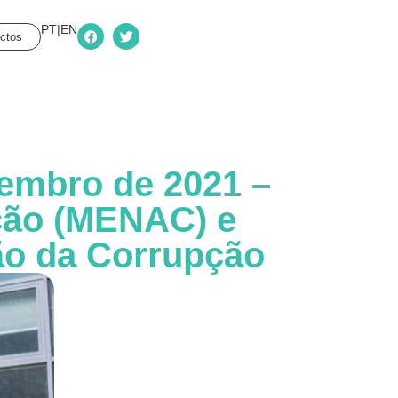
PT|EN
ctos
zembro de 2021 –
ção (MENAC) e
ão da Corrupção