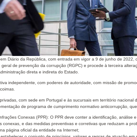
 em Diário da República, com entrada em vigor a 9 de junho de 2022,
 geral de prevenção da corrupção (RGPC) e procede à terceira alter
dministração direta e indireta do Estado.
ativa independente, com poderes de autoridade, com missão de prom
 coimas.
privadas, com sede em Portugal e às sucursais em território nacional
mentação de programa de cumprimento normativo anticorrupção, que d
frações Conexas (PPR): O PPR deve conter a identificação, análise e 
es conexas, e das medidas preventivas e corretivas que reduzam a pro
na página oficial da entidade na Internet;
abelecer o conjunto de princípios, valores e regras de atuação em mat