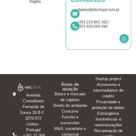
Inglês
ritadias@abclegal.com.pt
+351 215 861 182 /
+351 926 069 396
Startup project
Áreas de
Assessoria a
atuação
intermediários de
Banco e mercado
Avenida
crédito
de capitais
Conselheiro
Privacidade e
Direito do ambiente
Fernando de
proteção de dados
Consumo
Sousa 19 B-C
Estrangeiros
Família e
1070-072
Insolvências e
sucessões
Lisboa -
reestruturações
M&A, societário e
Portugal
Recuperação de
comercial
+351 21 358